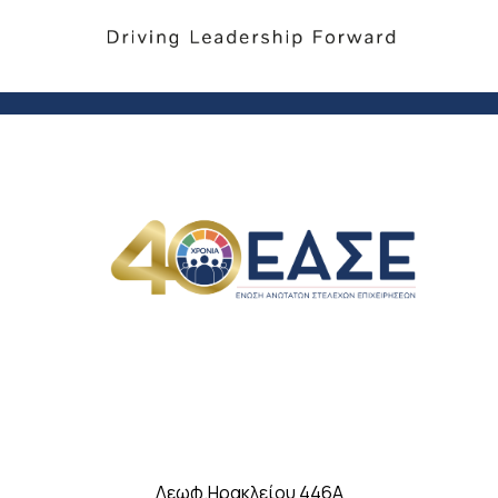
Λεωφ.Ηρακλείου 446A