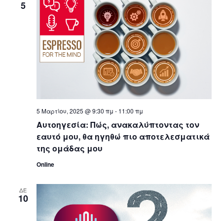
n
n
n
c
5
t
t
t
t
d
V
a
s
s
t
i
e
S
e
.
e
w
5 Μαρτίου, 2025 @ 9:30 πμ
-
11:00 πμ
a
s
Αυτοηγεσία: Πώς, ανακαλύπτοντας τον
εαυτό μου, θα ηγηθώ πιο αποτελεσματικά
N
r
της ομάδας μου
a
Online
c
v
h
ΔΕ
10
i