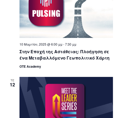
a
g
n
a
d
t
V
i
10 Μαρτίου, 2025 @ 6:00 μμ
-
7:30 μμ
i
o
Στην Εποχή της Αστάθειας: Πλοήγηση σε
ένα Μεταβαλλόμενο Γεωπολιτικό Χάρτη
e
n
OTE Academy
w
ΤΕ
12
s
N
a