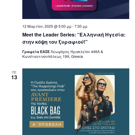
v
i
12 Μαρτίου, 2025 @ 5:00 μμ
-
7:30 μμ
Meet the Leader Series: “Ελληνική Ηγεσία:
g
στην κόψη του ξυραφιού!”
a
Γραφεία ΕΑΣΕ
Λεωφόρος Ηρακλείου 446Α &
Κωνσταντινουπόλεως 19Α, Greece
t
ΠΕ
13
i
o
n