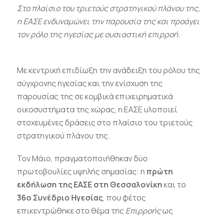
Στο πλαίσιο του τριετούς στρατηγικού πλάνου της,
η ΕΑΣΕ ενδυναμώνει
την παρουσία της και προάγει
τον ρόλο της ηγεσίας με ουσιαστική επιρροή
.
Με κεντρική επιδίωξη την ανάδειξη του ρόλου της
σύγχρονης ηγεσίας και την ενίσχυση της
παρουσίας της σε κομβικά επιχειρηματικά
οικοσυστήματα της χώρας, η ΕΑΣΕ υλοποιεί
στοχευμένες δράσεις στο πλαίσιο του τριετούς
στρατηγικού πλάνου της.
Τον Μάιο, πραγματοποιήθηκαν δύο
πρωτοβουλίες υψηλής σημασίας: η
πρώτη
εκδήλωση της ΕΑΣΕ στη Θεσσαλονίκη
και το
36ο Συνέδριο Ηγεσίας
, που φέτος
επικεντρώθηκε στο θέμα της
Επιρροής
ως