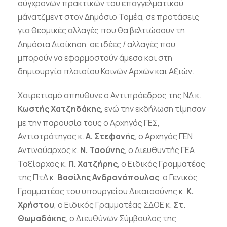
σύγχρονων πρακτικών του επαγγελματικού
μάνατζμεντ στον Δημόσιο Τομέα, σε προτάσεις
για θεσμικές αλλαγές που θα βελτιώσουν τη
Δημόσια Διοίκηση, σε ιδέες / αλλαγές που
μπορούν να εφαρμοστούν άμεσα και στη
δημιουργία πλαισίου Κοινών Αρχών και Αξιών.
Χαιρετισμό απηύθυνε ο Αντιπρόεδρος της ΝΔ κ.
Κωστής Χατζηδάκης
, ενώ την εκδήλωση τίμησαν
με την παρουσία τους ο Αρχηγός ΓΕΣ,
Αντιστράτηγος κ.
Α. Στεφανής
, ο Αρχηγός ΓΕΝ
Αντιναύαρχος κ.
Ν. Τσούνης
, ο Διευθυντής ΓΕΑ
Ταξίαρχος κ.
Π. Χατζήρης
, ο Ειδικός Γραμματέας
της ΠτΔ κ.
Βασίλης Ανδρονόπουλος
, ο Γενικός
Γραμματέας του υπουργείου Δικαιοσύνης κ.
Κ.
Χρήστου
, ο Ειδικός Γραμματέας ΣΔΟΕ κ.
Στ.
Θωμαδάκης
, ο Διευθύνων Σύμβουλος της