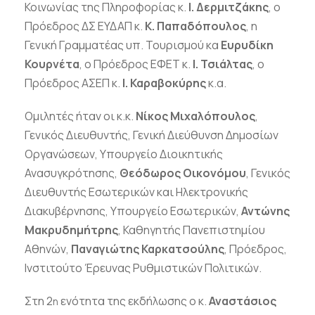
Κοινωνίας της Πληροφορίας κ.
Ι. Δερμιτζάκης
, ο
Πρόεδρος ΔΣ ΕΥΔΑΠ κ.
Κ. Παπαδόπουλος
, η
Γενική Γραμματέας υπ. Τουρισμού κα
Ευρυδίκη
Κουρνέτα
, ο Πρόεδρος ΕΦΕΤ κ.
Ι. Τσιάλτας
, ο
Πρόεδρος ΑΣΕΠ κ.
Ι. Καραβοκύρης
κ.α.
Ομιλητές ήταν οι κ.κ.
Νίκος Μιχαλόπουλος
,
Γενικός Διευθυντής, Γενική Διεύθυνση Δημοσίων
Οργανώσεων, Υπουργείο Διοικητικής
Ανασυγκρότησης,
Θεόδωρος Οικονόμου
, Γενικός
Διευθυντής Εσωτερικών και Ηλεκτρονικής
Διακυβέρνησης, Υπουργείο Εσωτερικών,
Αντώνης
Μακρυδημήτρης
, Καθηγητής Πανεπιστημίου
Αθηνών,
Παναγιώτης Καρκατσούλης
, Πρόεδρος,
Ινστιτούτο Έρευνας Ρυθμιστικών Πολιτικών.
Στη 2
ενότητα της εκδήλωσης ο κ.
Αναστάσιος
η