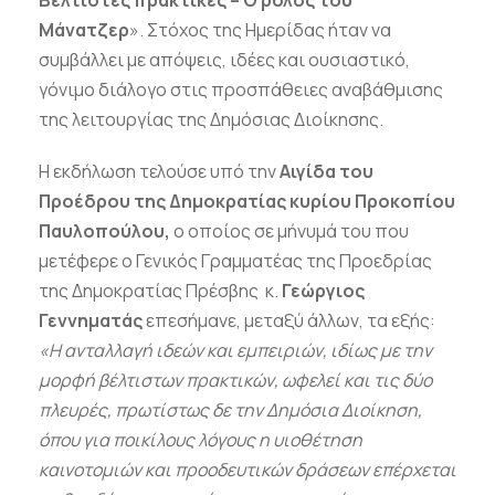
Βέλτιστες πρακτικές – Ο ρόλος του
Μάνατζερ
». Στόχος της Ημερίδας ήταν να
συμβάλλει με απόψεις, ιδέες και ουσιαστικό,
γόνιμο διάλογο στις προσπάθειες αναβάθμισης
της λειτουργίας της Δημόσιας Διοίκησης.
Η εκδήλωση τελούσε υπό την
Αιγίδα του
Προέδρου της Δημοκρατίας κυρίου Προκοπίου
Παυλοπούλου,
ο οποίος σε μήνυμά του που
μετέφερε ο Γενικός Γραμματέας της Προεδρίας
της Δημοκρατίας Πρέσβης κ.
Γεώργιος
Γεννηματάς
επεσήμανε, μεταξύ άλλων, τα εξής:
«Η ανταλλαγή ιδεών και εμπειριών, ιδίως με την
μορφή βέλτιστων πρακτικών, ωφελεί και τις δύο
πλευρές, πρωτίστως δε την Δημόσια Διοίκηση,
όπου για ποικίλους λόγους η υιοθέτηση
καινοτομιών και προοδευτικών δράσεων επέρχεται