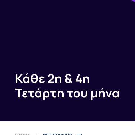
Κάθε 2η & 4η
Τετάρτη του μήνα