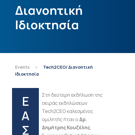
Διανοητική
Ιδιοκτησία
Events
>
Tech2CEO/ Διανοητική
Ιδιοκτησία
Στη δεύτερη εκδήλωση της
Ε
σειράς εκδηλώσεων
Α
Tech2CEO καλεσμένος
ομιλητής ήταν ο
Δρ.
Σ
Δημήτρης
Κουζέλης
,