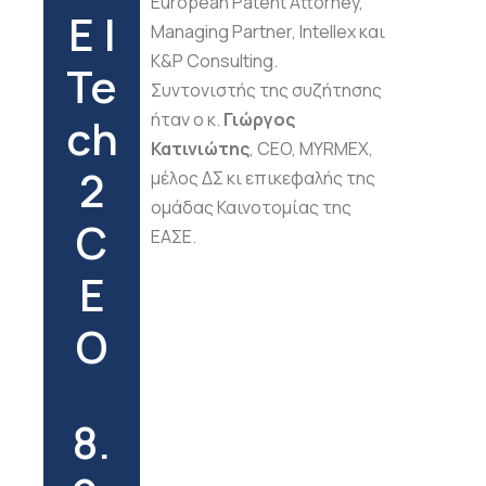
European Patent Attorney,
Ε |
Managing Partner, Intellex και
K&P Consulting.
Te
Συντονιστής της συζήτησης
ήταν ο κ.
Γιώργος
ch
Κατινιώτης
, CEO, MYRMEX,
2
μέλος ΔΣ κι επικεφαλής της
ομάδας Καινοτομίας της
C
ΕΑΣΕ.
E
O
8.