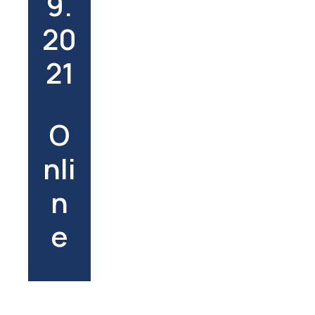
9.
20
21
O
nli
n
e