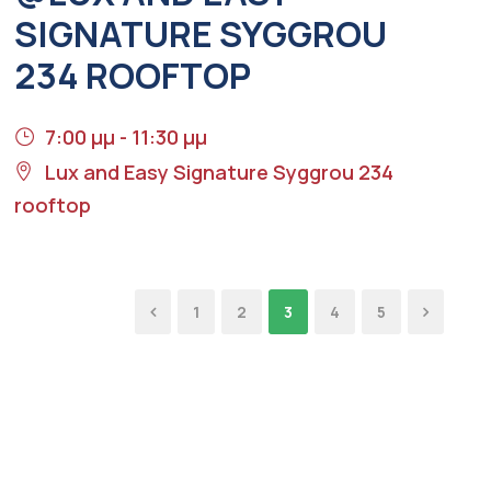
SIGNATURE SYGGROU
234 ROOFTOP
7:00 μμ - 11:30 μμ
Lux and Easy Signature Syggrou 234
rooftop
1
2
3
4
5