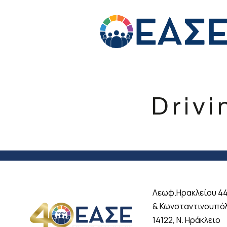
Λεωφ.Ηρακλείου 4
& Κωνσταντινουπό
14122, Ν. Ηράκλειο