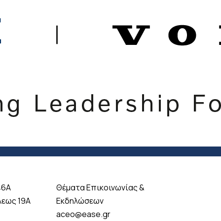
46A
Θέματα Επικοινωνίας &
λεως 19A
Εκδηλώσεων
aceo@ease.gr