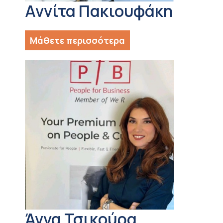
Αννίτα Πακιουφάκη
Μάθετε περισσότερα
Άννα Τσικούρα