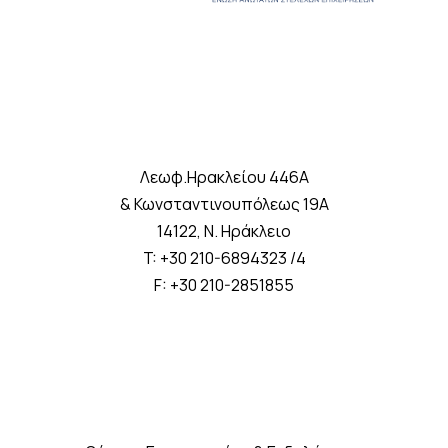
v
i
g
a
Λεωφ.Ηρακλείου 446A
& Κωνσταντινουπόλεως 19A
t
14122, Ν. Ηράκλειο
T: +30 210-6894323 /4
i
F: +30 210-2851855
o
n