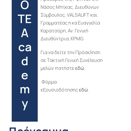
O
Νάσος Μπίκας, Διευθύνων
TE
Σύμβουλος, VALSALIFT και
Γραμματέας η κα Ευαγγελία
A
Καρατσόρη, Αν. Γενική
Διευθύντρια, KPMG.
ca
Για να δείτε την Πρόσκληση
d
σε Τακτική Γενική Συνέλευση
μελών πατήστε
εδώ.
e
Φόρμα
m
εξουσιοδότησης
εδώ
.
y