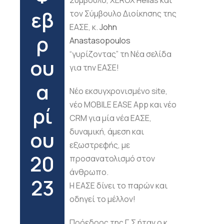
Σύμβουλο, XEROX Hellas και
εβ
τον Σύμβουλο Διοίκησης της
ΕΑΣΕ, κ.
John
ρ
Anastasopoulos
“γυρίζοντας” τη Νέα σελίδα
ου
για την ΕΑΣΕ!
α
Νέο εκσυγχρονισμένο site,
νέο MOBILE EASE App και νέο
ρί
CRM για μία νέα ΕΑΣΕ,
ου
δυναμική, άμεση και
εξωστρεφής, με
20
προσανατολισμό στον
άνθρωπο.
23
Η ΕΑΣΕ δίνει το παρών και
οδηγεί το μέλλον!
Πρόεδρος της Γ.Σ ήταν ο κ.