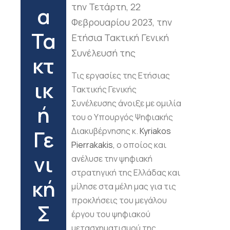
την Τετάρτη, 22
α
Φεβρουαρίου 2023, την
Τα
Ετήσια Τακτική Γενική
Συνέλευσή της
κτ
Τις εργασίες της Ετήσιας
ικ
Τακτικής Γενικής
Συνέλευσης άνοιξε με ομιλία
ή
του ο Υπουργός Ψηφιακής
Γε
Διακυβέρνησης κ.
Kyriakos
Pierrakakis,
ο οποίος και
νι
ανέλυσε την ψηφιακή
στρατηγική της Ελλάδας και
κή
μίλησε στα μέλη μας για τις
προκλήσεις του μεγάλου
Σ
έργου του ψηφιακού
μετασχηματισμού της