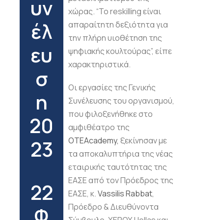
υν
χώρας. “Το reskilling είναι
έλ
απαραίτητη δεξιότητα για
την πλήρη υιοθέτηση της
ευ
ψηφιακής κουλτούρας”, είπε
χαρακτηριστικά.
σ
Οι εργασίες της Γενικής
η
Συνέλευσης του οργανισμού,
που φιλοξενήθηκε στο
20
αμφιθέατρο της
OTEAcademy,
ξεκίνησαν με
23
τα αποκαλυπτήρια της νέας
εταιρικής ταυτότητας της
ΕΑΣΕ από τον Πρόεδρος της
22
ΕΑΣΕ, κ.
Vassilis Rabbat
,
Πρόεδρο & Διευθύνοντα
Φ